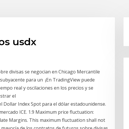
os usdx
obre divisas se negocian en Chicago Mercantile
o subyacente para un ¡En TradingView puede
iempo real y oscilaciones en los precios y se
istrar el
 el Dollar Index Spot para el dólar estadounidense.
l mercado ICE. 1.9 Maximum price fluctuation:
ulate Margins. This maximum fluctuation shall not
a mayoría de los contratos de futuros sobre divisas