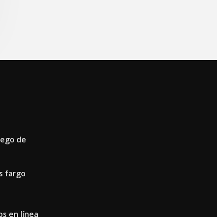
uego de
s fargo
os en línea