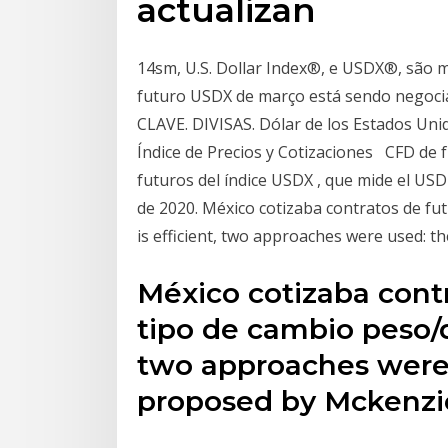
actualizan
14sm, U.S. Dollar Index®, e USDX®, são 
futuro USDX de março está sendo negoc
CLAVE. DIVISAS. Dólar de los Estados Un
Índice de Precios y Cotizaciones CFD de 
futuros del índice USDX , que mide el US
de 2020. México cotizaba contratos de f
is efficient, two approaches were used: 
México cotizaba contr
tipo de cambio peso/d
two approaches were 
proposed by Mckenz