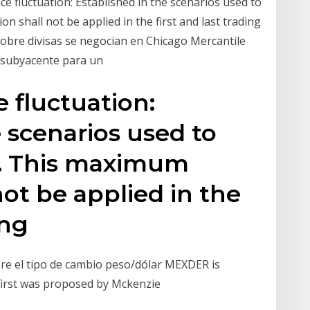
ce fluctuation: Established in the scenarios used to
n shall not be applied in the first and last trading
obre divisas se negocian en Chicago Mercantile
o subyacente para un
 fluctuation:
e scenarios used to
s. This maximum
not be applied in the
ding
re el tipo de cambio peso/dólar MEXDER is
 first was proposed by Mckenzie