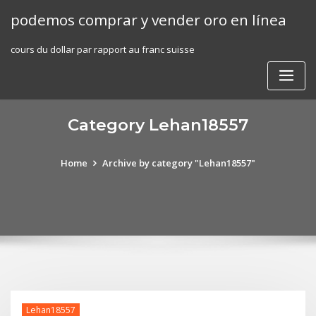
Skip
podemos comprar y vender oro en línea
to
content
cours du dollar par rapport au franc suisse
Category Lehan18557
Home
Archive by category "Lehan18557"
Lehan18557