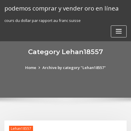
Skip
podemos comprar y vender oro en línea
to
content
cours du dollar par rapport au franc suisse
Category Lehan18557
Home
Archive by category "Lehan18557"
Lehan18557